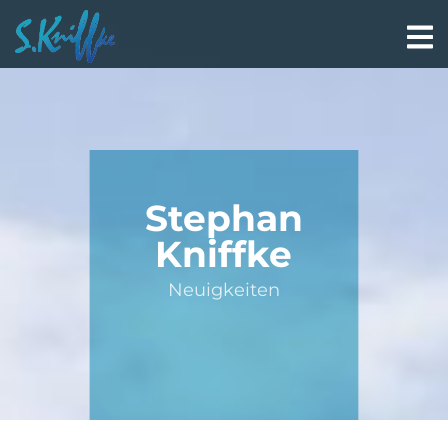
Stephan
Kniffke
Neuigkeiten