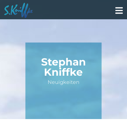
Stephan
Kniffke
Neuigkeiten