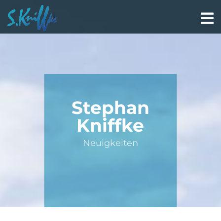
Stephan
Kniffke
Neuigkeiten